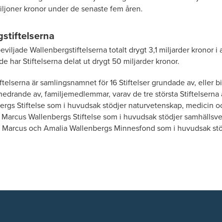
iljoner kronor under de senaste fem åren.
stiftelserna
iljade Wallenbergstiftelserna totalt drygt 3,1 miljarder kronor i
 har Stiftelserna delat ut drygt 50 miljarder kronor.
ftelserna är samlingsnamnet för 16 Stiftelser grundade av, eller
 hedrande av, familjemedlemmar, varav de tre största Stiftelserna
ergs Stiftelse som i huvudsak stödjer naturvetenskap, medicin o
Marcus Wallenbergs Stiftelse som i huvudsak stödjer samhällsv
n Marcus och Amalia Wallenbergs Minnesfond som i huvudsak stö