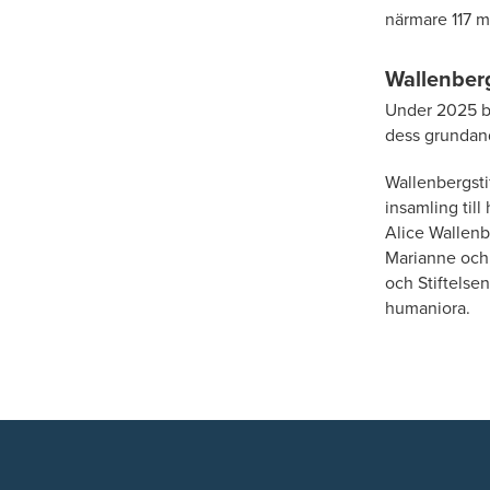
närmare 117 m
Wallenberg
Under 2025 bev
dess grundande
Wallenbergsti
insamling till
Alice Wallenb
Marianne och 
och Stiftelse
humaniora.