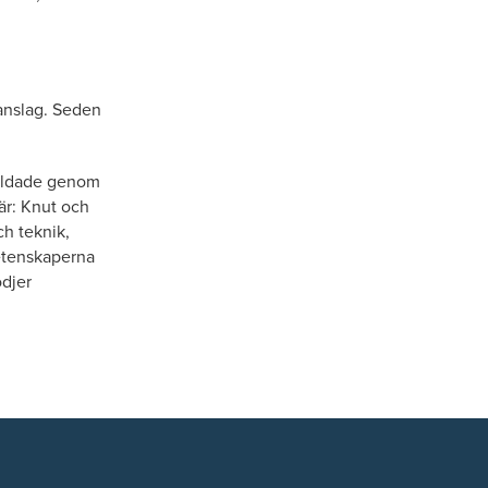
 anslag. Seden
 bildade genom
 är: Knut och
ch teknik,
etenskaperna
djer