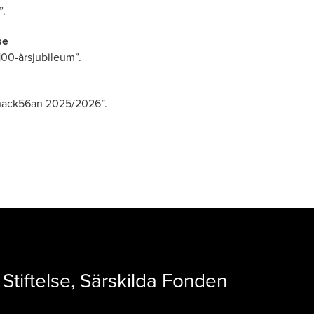
”.
se
100-årsjubileum”.
chack56an 2025/2026”.
Stiftelse, Särskilda Fonden