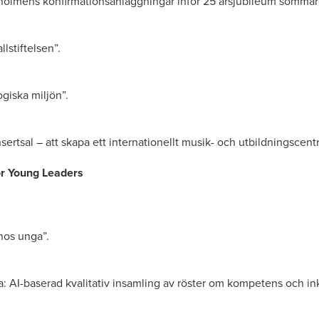
holmens konfirmationsanläggningar inför 25 årsjubileum somma
lstiftelsen”.
iska miljön”.
nsertsal – att skapa ett internationellt musik- och utbildningscent
r Young Leaders
 hos unga”.
sna: AI-baserad kvalitativ insamling av röster om kompetens och ink