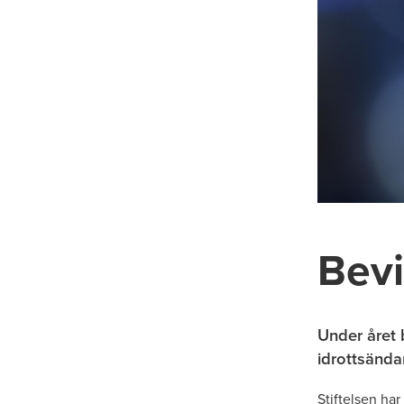
Bevi
Under året b
idrottsänd
Stiftelsen ha