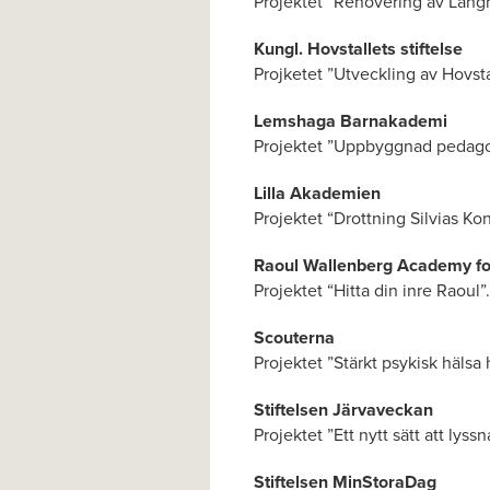
Projektet ”Renovering av Lång
Kungl. Hovstallets stiftelse
Projketet ”Utveckling av Hovstal
Lemshaga Barnakademi
Projektet ”Uppbyggnad pedagog
Lilla Akademien
Projektet “Drottning Silvias Ko
Raoul Wallenberg Academy fo
Projektet “Hitta din inre Raoul”.
Scouterna
Projektet ”Stärkt psykisk hälsa
Stiftelsen Järvaveckan
Projektet ”Ett nytt sätt att lys
Stiftelsen MinStoraDag