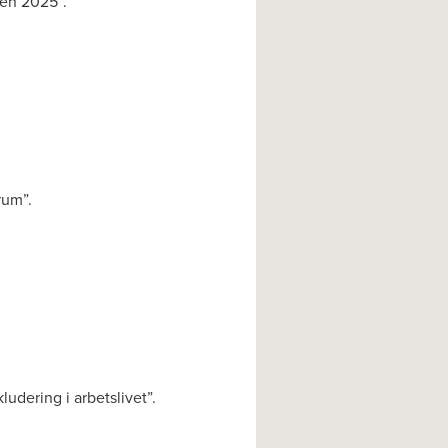
ren 2025”.
rum”.
ludering i arbetslivet”.