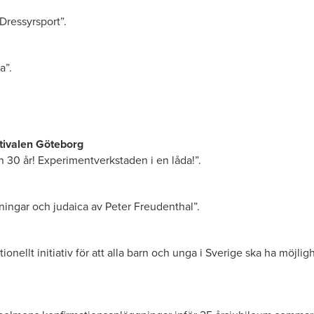
Dressyrsport”.
a”.
tivalen Göteborg
n 30 år! Experimentverkstaden i en låda!”.
ningar och judaica av Peter Freudenthal”.
nellt initiativ för att alla barn och unga i Sverige ska ha möjlighe