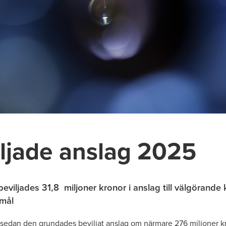
ljade anslag 2025
eviljades 31,8 miljoner kronor i anslag till välgörande 
amål
r sedan den grundades beviljat anslag om närmare 276 miljoner k